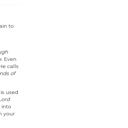
ain to
,
ough
e. Even
He calls
ends of
 is used
Lord
 into
m your