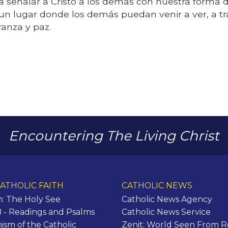
 señalar a Cristo a los demás con nuestra forma de
un lugar donde los demás puedan venir a ver, a t
ranza y paz.
Encountering The Living Christ
ATHOLIC FAITH
CATHOLIC NEWS
n: The Holy See
Catholic News Agency
- Readings and Psalms
Catholic News Service
ism of the Catholic
Zenit: World Seen From 