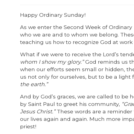
Happy Ordinary Sunday!
As we enter the Second Week of Ordinary T
who we are and to whom we belong. These 
teaching us how to recognize God at work in
What if we were to receive the Lord’s tend
whom I show my glory.”
God reminds us th
when our efforts seem small or hidden, the 
us not only for ourselves, but to be a light
the earth.”
And by God’s graces, we are called to be ho
by Saint Paul to greet his community,
“Gra
Jesus Christ.”
These words are a reminder t
our lives again and again. Much more imp
priest!