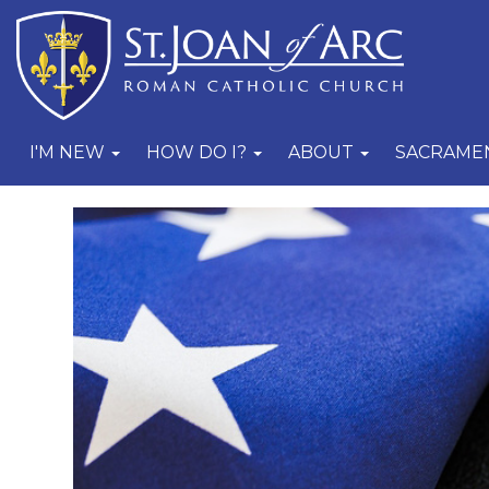
I'M NEW
HOW DO I?
ABOUT
SACRAME