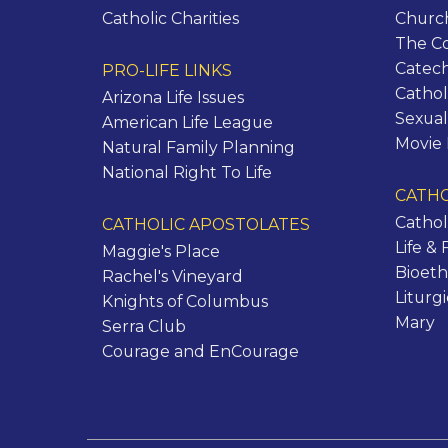
Catholic Charities
Churc
The C
Catec
PRO-LIFE LINKS
Cathol
Arizona Life Issues
Sexual
American Life League
Movie
Natural Family Planning
National Right To Life
CATHO
Cathol
CATHOLIC APOSTOLATES
Life & 
Maggie's Place
Bioeth
Rachel's Vineyard
Liturg
Knights of Columbus
Mary
Serra Club
Courage and EnCourage