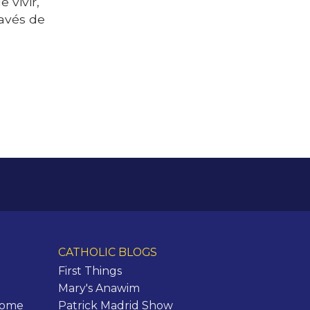
 vivir,
ravés de
CATHOLIC BLOGS
First Things
Mary's Anawim
Rome
Patrick Madrid Show