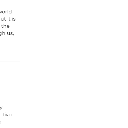
world
t it is
y the
gh us,
 y
etivo
a