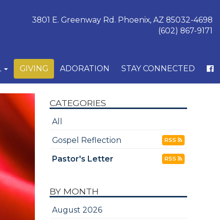
3801 E. Greenway Rd. Phoenix, AZ 85032-4698
(602) 867-9171
L
GIVING
ADORATION
STAY CONNECTED
CATEGORIES
All
Gospel Reflection
RSS
Pastor's Letter
RSS
BY MONTH
August 2026