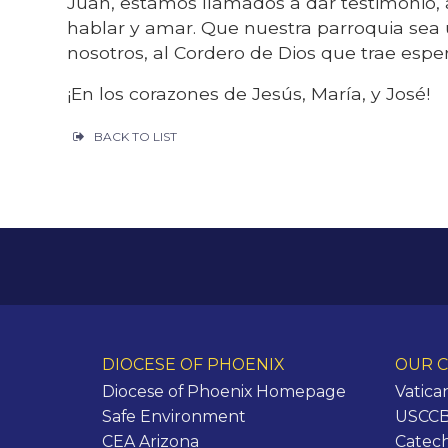
Juan, estamos llamados a dar testimonio, a
hablar y amar. Que nuestra parroquia sea 
nosotros, al Cordero de Dios que trae espe
¡En los corazones de Jesús, María, y José!
BACK TO LIST
DIOCESE OF PHOENIX
OUR C
Diocese of Phoenix Homepage
Vatica
Safe Environment
USCCB 
CEA Arizona
Catech