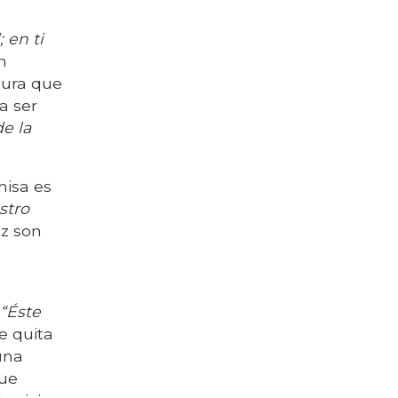
; en ti
n
gura que
a ser
de la
misa es
stro
az son
:
“Éste
e quita
una
que