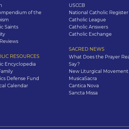
h
USCCB
ompendium of the
National Catholic Register
hism
Catholic League
ic Saints
Catholic Answers
ity
Catholic Exchange
 Reviews
SACRED NEWS
LIC RESOURCES
What Does the Prayer Rea
ic Encyclopedia
Say?
Family
New Liturgical Movement
ics Defense Fund
MusicaSacra
ical Calendar
Cantica Nova
Sancta Missa