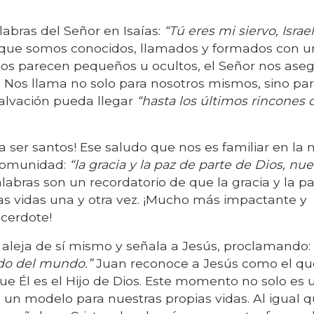
labras del Señor en Isaías:
“Tú eres mi siervo, Israel
 que somos conocidos, llamados y formados con u
zos parecen pequeños u ocultos, el Señor nos ase
. Nos llama no solo para nosotros mismos, sino par
alvación pueda llegar
“hasta los últimos rincones 
a ser santos! Ese saludo que nos es familiar en la 
 comunidad:
“la gracia y la paz de parte de Dios, nue
labras son un recordatorio de que la gracia y la p
s vidas una y otra vez. ¡Mucho más impactante y
acerdote!
e aleja de sí mismo y señala a Jesús, proclamando
ado del mundo.”
Juan reconoce a Jesús como el qu
e Él es el Hijo de Dios. Este momento no solo es 
 un modelo para nuestras propias vidas. Al igual 