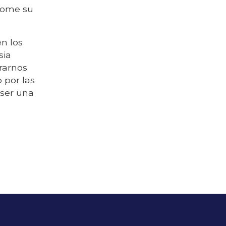
 tome su
n los
sia
urarnos
 por las
 ser una