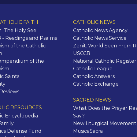
ATHOLIC FAITH
CATHOLIC NEWS
n: The Holy See
Catholic News Agency
- Readings and Psalms
Catholic News Service
ism of the Catholic
Zenit: World Seen From 
h
USCCB
ompendium of the
National Catholic Register
hism
Catholic League
ic Saints
Catholic Answers
ity
Catholic Exchange
 Reviews
SACRED NEWS
LIC RESOURCES
What Does the Prayer Rea
ic Encyclopedia
Say?
Family
New Liturgical Movement
ics Defense Fund
MusicaSacra