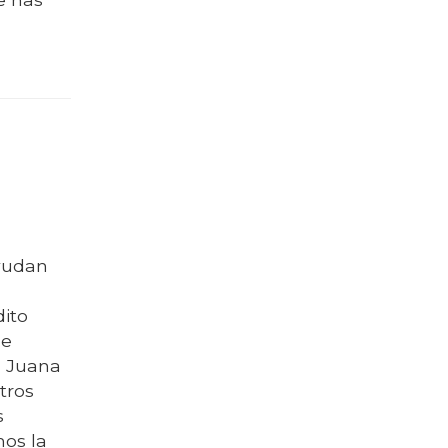
yudan
dito
ue
a Juana
tros
s
mos la