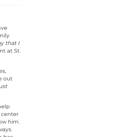
ave
mily
 that I
t at St.
es,
e out
ust
help
 center
low him.
ways.
e has