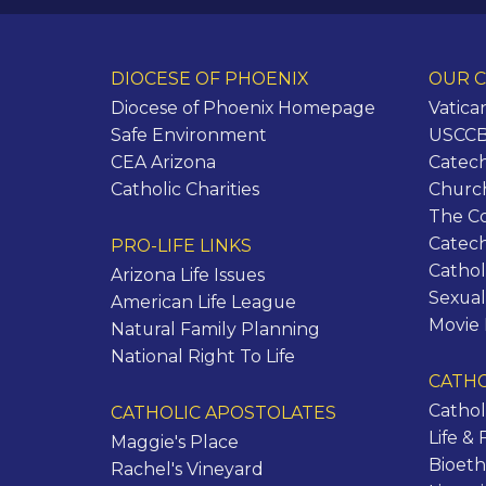
DIOCESE OF PHOENIX
OUR C
Diocese of Phoenix Homepage
Vatica
Safe Environment
USCCB 
CEA Arizona
Catech
Catholic Charities
Churc
The C
Catec
PRO-LIFE LINKS
Cathol
Arizona Life Issues
Sexual
American Life League
Movie
Natural Family Planning
National Right To Life
CATHO
Cathol
CATHOLIC APOSTOLATES
Life & 
Maggie's Place
Bioeth
Rachel's Vineyard