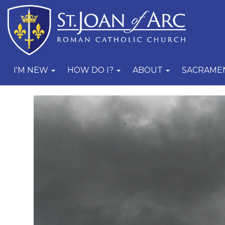
I'M NEW
HOW DO I?
ABOUT
SACRAME