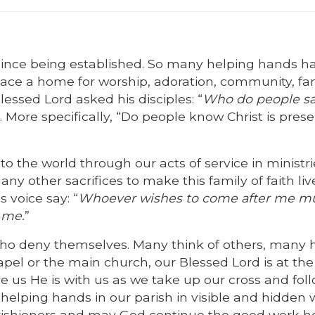
since being established. So many helping hands h
ace a home for worship, adoration, community, fa
lessed Lord asked his disciples: “
Who do people say
s. More specifically, “Do people know Christ is presen
to the world through our acts of service in ministri
ny other sacrifices to make this family of faith liv
s voice say: “
Whoever wishes to come after me m
 me.
”
 who deny themselves. Many think of others, many 
apel or the main church, our Blessed Lord is at the
 us He is with us as we take up our cross and fol
elping hands in our parish in visible and hidden 
parishioners and may God continue the good work h