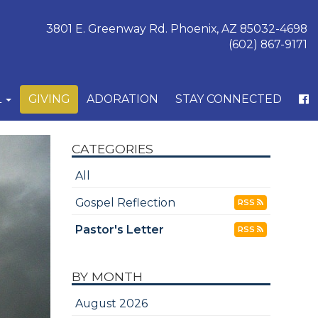
3801 E. Greenway Rd. Phoenix, AZ 85032-4698
(602) 867-9171
L
GIVING
ADORATION
STAY CONNECTED
CATEGORIES
All
Gospel Reflection
RSS
Pastor's Letter
RSS
BY MONTH
August 2026