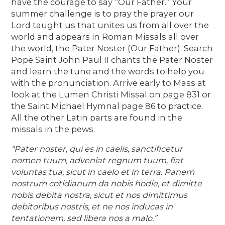
have the courage to say “Our Father.” Your
summer challenge is to pray the prayer our
Lord taught us that unites us from all over the
world and appears in Roman Missals all over
the world, the Pater Noster (Our Father). Search
Pope Saint John Paul II chants the Pater Noster
and learn the tune and the words to help you
with the pronunciation. Arrive early to Mass at
look at the Lumen Christi Missal on page 831 or
the Saint Michael Hymnal page 86 to practice.
All the other Latin parts are found in the
missals in the pews.
“Pater noster, qui es in caelis, sanctificetur
nomen tuum, adveniat regnum tuum, fiat
voluntas tua, sicut in caelo et in terra. Panem
nostrum cotidianum da nobis hodie, et dimitte
nobis debita nostra, sicut et nos dimittimus
debitoribus nostris, et ne nos inducas in
tentationem, sed libera nos a malo.”