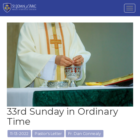
Tog
nav
33rd Sunday in Ordinary
Time
11-13-2022
Pastor's Letter
Fr. Dan Connealy