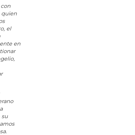
 con
 quien
os
o, el
a
mente en
tionar
gelio,
r
erano
a
 su
itamos
sa.