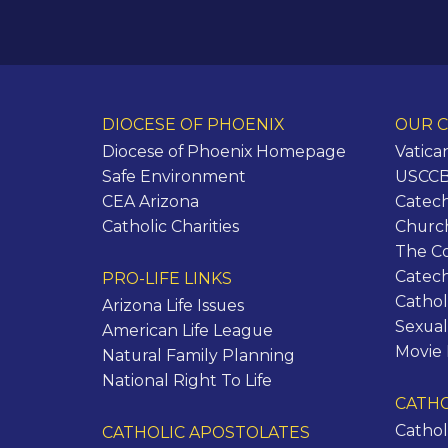
DIOCESE OF PHOENIX
OUR C
Diocese of Phoenix Homepage
Vatica
Safe Environment
USCCB 
CEA Arizona
Catech
Catholic Charities
Churc
The C
Catec
PRO-LIFE LINKS
Cathol
Arizona Life Issues
Sexual
American Life League
Movie
Natural Family Planning
National Right To Life
CATHO
Cathol
CATHOLIC APOSTOLATES