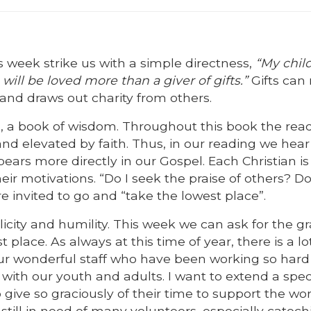
s week strike us with a simple directness,
“My child
will be loved more than a giver of gifts.”
Gifts can 
and draws out charity from others.
ch, a book of wisdom. Throughout this book the read
d elevated by faith. Thus, in our reading we hea
ears more directly in our Gospel. Each Christian is
eir motivations. “Do I seek the praise of others? Do
e invited to go and “take the lowest place”.
licity and humility. This week we can ask for the gr
place. As always at this time of year, there is a lo
 our wonderful staff who have been working so hard
ith our youth and adults. I want to extend a spec
 give so graciously of their time to support the wor
still in need of many volunteers, especially catechi