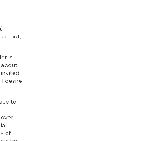
,
run out,
er is
r about
 invited
 I desire
ace to
t
 over
ial
k of
sts for