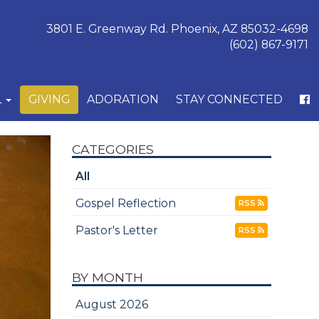
3801 E. Greenway Rd. Phoenix, AZ 85032-4698
(602) 867-9171
L
GIVING
ADORATION
STAY CONNECTED
CATEGORIES
All
Gospel Reflection
RSS
Pastor's Letter
RSS
BY MONTH
August 2026