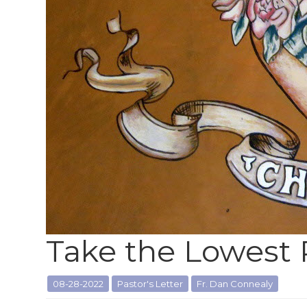
Take the Lowest 
08-28-2022
Pastor's Letter
Fr. Dan Connealy