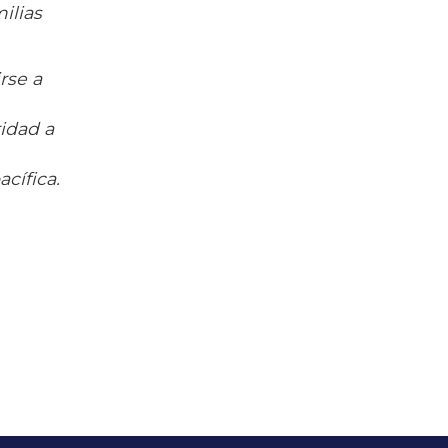
ilias
rse a
idad a
cífica.