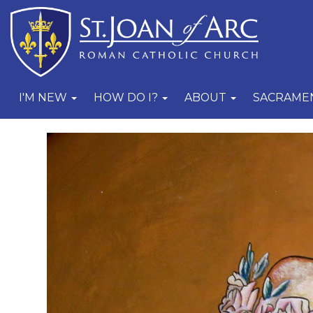
I'M NEW
HOW DO I?
ABOUT
SACRAME