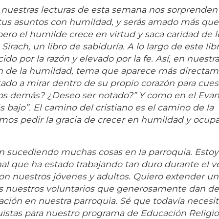
nuestras lecturas de esta semana nos sorprenden
 tus asuntos con humildad, y serás amado más que
pero el humilde crece en virtud y saca caridad de l
irach, un libro de sabiduría. A lo largo de este libr
do por la razón y elevado por la fe. Así, en nuestr
ión de la humildad, tema que aparece más directa
itado a mirar dentro de su propio corazón para cues
los demás? ¿Deseo ser notado?” Y como en el Evan
s bajo”. El camino del cristiano es el camino de la
mos pedir la gracia de crecer en humildad y ocupa
n sucediendo muchas cosas en la parroquia. Estoy
al que ha estado trabajando tan duro durante el v
on nuestros jóvenes y adultos. Quiero extender un
os nuestros voluntarios que generosamente dan de
zación en nuestra parroquia. Sé que todavía neces
istas para nuestro programa de Educación Religio