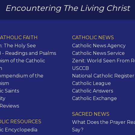
Encountering The Living Christ
ATHOLIC FAITH
CATHOLIC NEWS
n: The Holy See
Catholic News Agency
- Readings and Psalms
Catholic News Service
ism of the Catholic
Zenit: World Seen From 
h
USCCB
ompendium of the
National Catholic Register
hism
Catholic League
ic Saints
Catholic Answers
ity
Catholic Exchange
 Reviews
SACRED NEWS
LIC RESOURCES
What Does the Prayer Rea
ic Encyclopedia
Say?