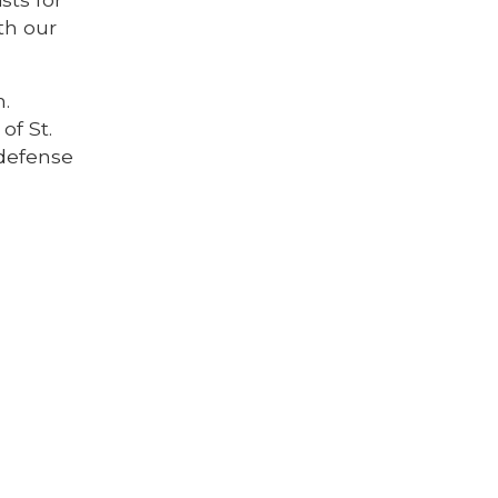
th our
h.
of St.
-defense