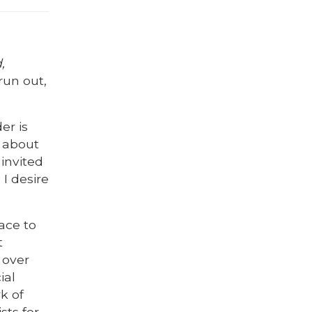
,
run out,
er is
r about
 invited
 I desire
ace to
t
 over
ial
k of
sts for