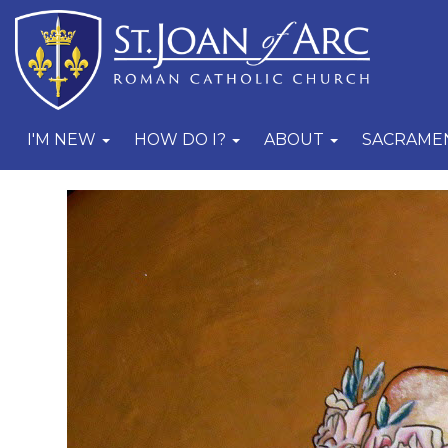
I'M NEW
HOW DO I?
ABOUT
SACRAME