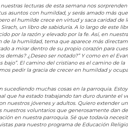
nuestras lecturas de esta semana nos sorprenden
 tus asuntos con humildad, y serás amado más que
pero el humilde crece en virtud y saca caridad de l
irach, un libro de sabiduría. A lo largo de este libr
do por la razón y elevado por la fe. Así, en nuestr
ión de la humildad, tema que aparece más directa
itado a mirar dentro de su propio corazón para cues
los demás? ¿Deseo ser notado?” Y como en el Evan
s bajo”. El camino del cristiano es el camino de la
mos pedir la gracia de crecer en humildad y ocupa
n sucediendo muchas cosas en la parroquia. Estoy
al que ha estado trabajando tan duro durante el v
on nuestros jóvenes y adultos. Quiero extender un
os nuestros voluntarios que generosamente dan de
zación en nuestra parroquia. Sé que todavía neces
istas para nuestro programa de Educación Religio