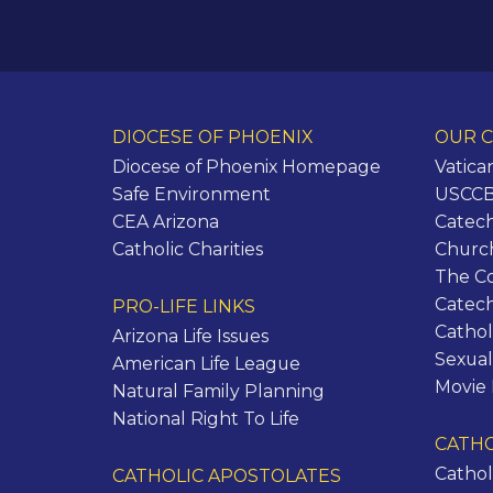
DIOCESE OF PHOENIX
OUR C
Diocese of Phoenix Homepage
Vatica
Safe Environment
USCCB 
CEA Arizona
Catech
Catholic Charities
Churc
The C
Catec
PRO-LIFE LINKS
Cathol
Arizona Life Issues
Sexual
American Life League
Movie
Natural Family Planning
National Right To Life
CATHO
Cathol
CATHOLIC APOSTOLATES