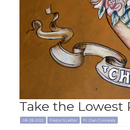
Take the Lowest 
08-28-2022
Pastor's Letter
Fr. Dan Connealy