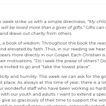
s week strike us with a simple directness,
“My child
will be loved more than a giver of gifts.”
Gifts can 
and draws out charity from others.
ch, a book of wisdom. Throughout this book the read
d elevated by faith. Thus, in our reading we hea
ears more directly in our Gospel. Each Christian is
eir motivations. “Do I seek the praise of others? Do
e invited to go and “take the lowest place”.
licity and humility. This week we can ask for the gr
place. As always at this time of year, there is a lo
 our wonderful staff who have been working so hard
ith our youth and adults. I want to extend a spec
 give so graciously of their time to support the wor
still in need of many volunteers, especially catechi