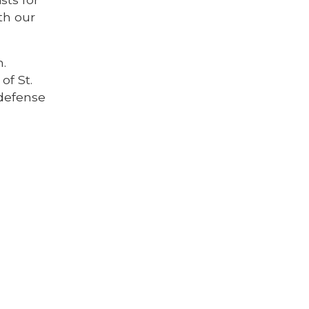
th our
h.
of St.
-defense