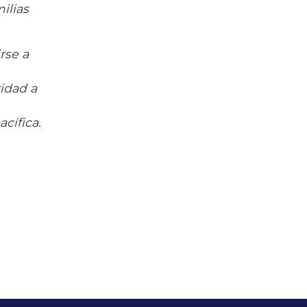
ilias
rse a
idad a
cífica.