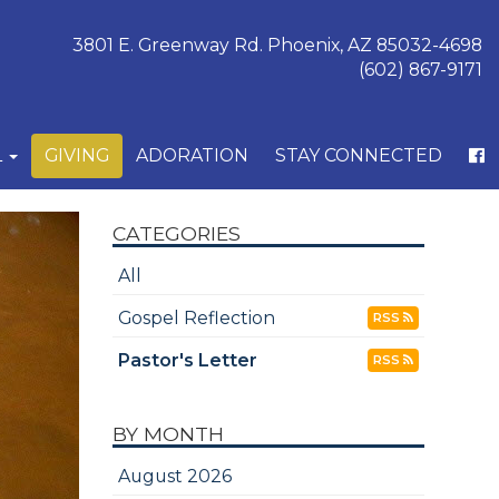
3801 E. Greenway Rd. Phoenix, AZ 85032-4698
(602) 867-9171
L
GIVING
ADORATION
STAY CONNECTED
CATEGORIES
All
Gospel Reflection
RSS
Pastor's Letter
RSS
BY MONTH
August 2026