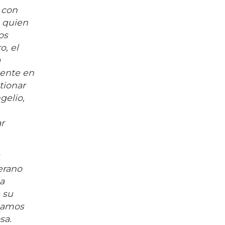
 con
 quien
os
o, el
a
mente en
tionar
gelio,
r
erano
a
 su
itamos
sa.