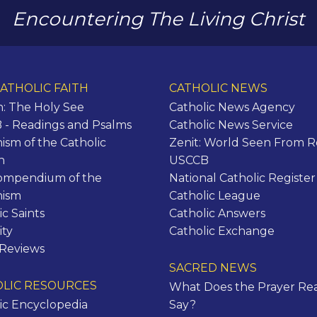
Encountering The Living Christ
ATHOLIC FAITH
CATHOLIC NEWS
n: The Holy See
Catholic News Agency
- Readings and Psalms
Catholic News Service
ism of the Catholic
Zenit: World Seen From 
h
USCCB
ompendium of the
National Catholic Register
hism
Catholic League
ic Saints
Catholic Answers
ity
Catholic Exchange
 Reviews
SACRED NEWS
LIC RESOURCES
What Does the Prayer Rea
ic Encyclopedia
Say?