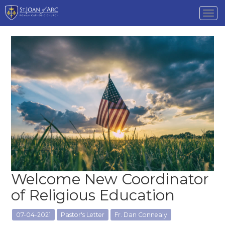
Tog
nav
Welcome New Coordinator
of Religious Education
07-04-2021
Pastor's Letter
Fr. Dan Connealy