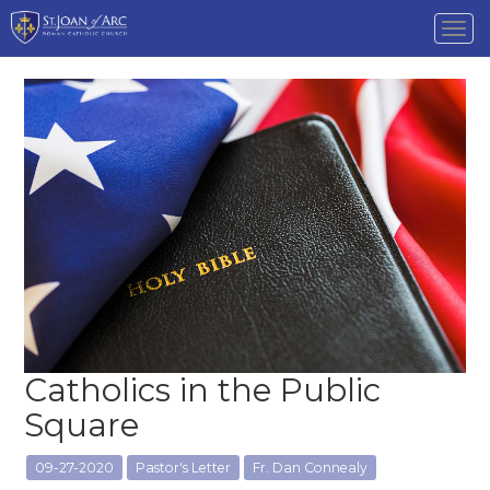
Tog
nav
Catholics in the Public
Square
09-27-2020
Pastor's Letter
Fr. Dan Connealy